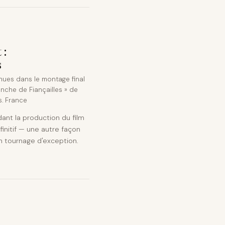
 :
s
ues dans le montage final
nche de Fiançailles » de
s. France
nt la production du film
nitif — une autre façon
un tournage d'exception.