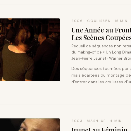
2006 · COULISSES · 15 MIN
Une Année au Front
Les Scènes Coupée
Recueil de séquences non reten
du making-of de « Un Long Dima
Jean-Pierre Jeunet · Warner Bro
Des séquences tournées penda
mais écartées du montage défi
d'entrer dans les coulisses d'
2003 · MASH-UP · 4 MIN
Jeunet au Féminin