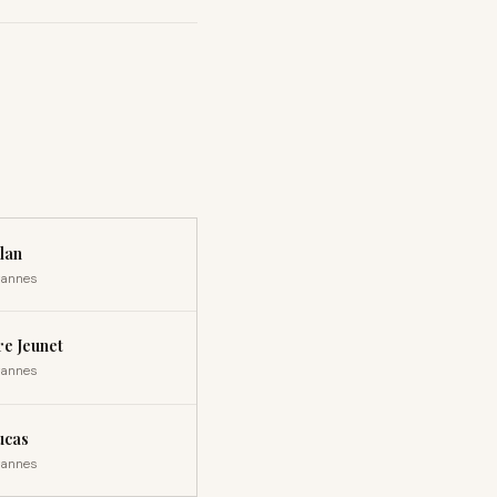
lan
 Cannes
re Jeunet
 Cannes
ucas
 Cannes