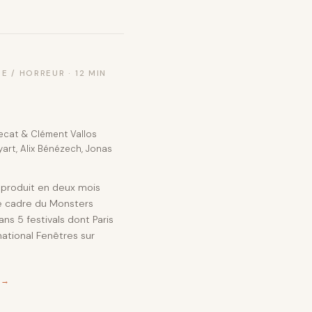
ME / HORREUR · 12 MIN
Lecat & Clément Vallos
art, Alix Bénézech, Jonas
toproduit en deux mois
e cadre du Monsters
ns 5 festivals dont Paris
national Fenêtres sur
)