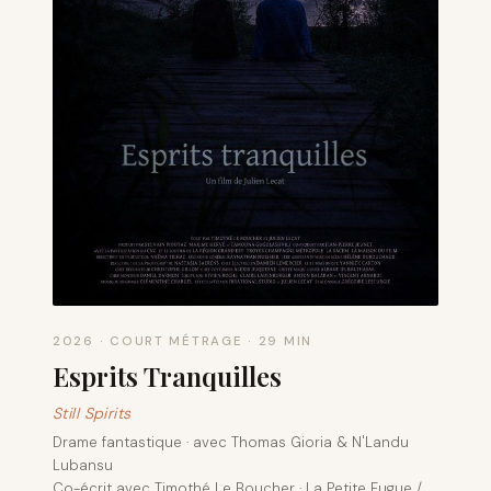
2026 · COURT MÉTRAGE · 29 MIN
Esprits Tranquilles
Still Spirits
Drame fantastique · avec Thomas Gioria & N'Landu
Lubansu
Co-écrit avec Timothé Le Boucher · La Petite Fugue /